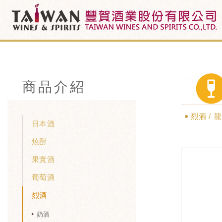
商品介紹
烈酒
龍
日本酒
燒酎
果實酒
葡萄酒
烈酒
奶酒