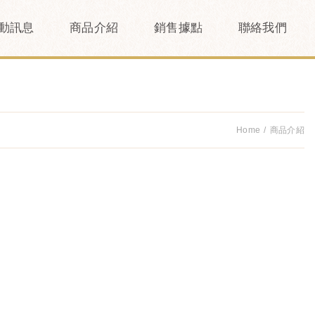
動訊息
商品介紹
銷售據點
聯絡我們
Home
商品介紹