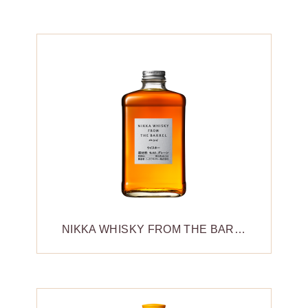
NIKKA WHISKY FROM THE BARREL 威士忌原酒