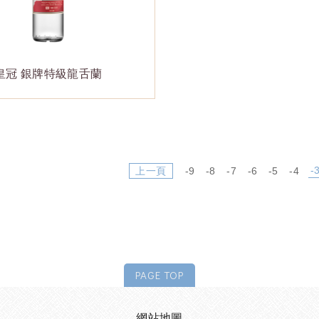
皇冠 銀牌特級龍舌蘭
-
上一頁
-9
-8
-7
-6
-5
-4
PAGE TOP
網站地圖