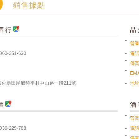
銷售據點
酒行
品
營
960-351-630
電
傳
EMA
彰化縣田尾鄉饒平村中山路一段211號
地
酒
酒
營
936-229-788
電
傳