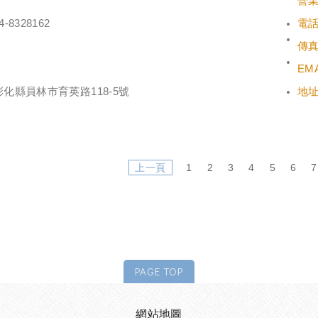
營
4-8328162
電
傳
EMA
彰化縣員林市育英路118-5號
地
上一頁
1
2
3
4
5
6
7
PAGE TOP
網站地圖