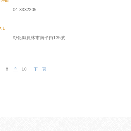
業時間
話
04-8332205
真
IL
址
彰化縣員林市南平街135號
9
8
10
下一頁