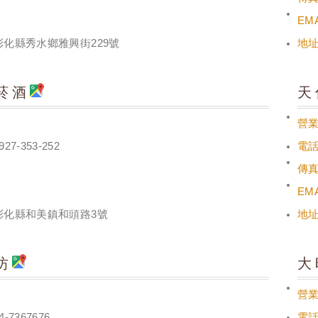
EMA
彰化縣秀水鄉雅興街229號
地
菸酒
天
營
927-353-252
電
傳
EMA
彰化縣和美鎮和頭路3號
地
坊
大
營
4-7367676
電