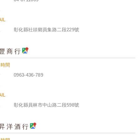
真
IL
址
彰化縣社頭鄉員集路二段229號
豐商行
業時間
話
0963-436-789
真
IL
址
彰化縣員林市中山路二段598號
昇洋酒行