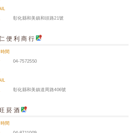
IL
址
彰化縣和美鎮和頭路21號
仁便利商行
業時間
話
04-7572550
真
IL
址
彰化縣和美鎮道周路406號
旺菸酒
業時間
話
04-8711009