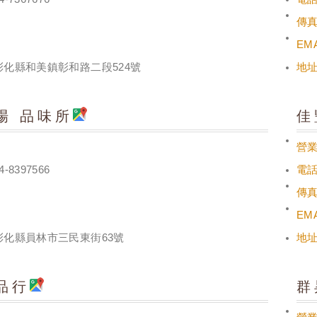
傳
EMA
彰化縣和美鎮彰和路二段524號
地
場 品味所
佳
營
4-8397566
電
傳
EMA
彰化縣員林市三民東街63號
地
品行
群