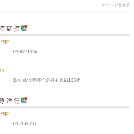
Home
銷售據點
酒菸酒
業時間
話
04-8971486
真
IL
址
彰化縣竹塘鄉竹塘村中興街133號
尊洋行
業時間
話
04-7566711
真