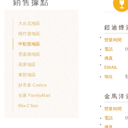
銷售據點
大台北地區
鎧迪煙
桃竹苗地區
營業時間
中彰投地區
電話
0
雲嘉南地區
傳真
高屏地區
EMAIL
東部地區
地址
好市多 Costco
全家 FamilyMart
金馬洋
Mia C'bon
營業時間
電話
0
傳真