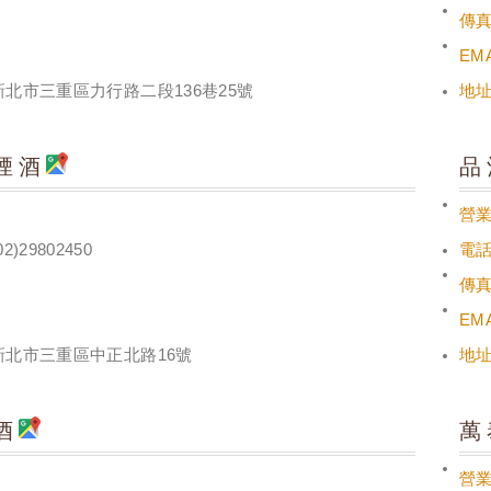
傳
EMA
新北市三重區力行路二段136巷25號
地
煙酒
品
營
02)29802450
電
傳
EMA
新北市三重區中正北路16號
地
酒
萬
營