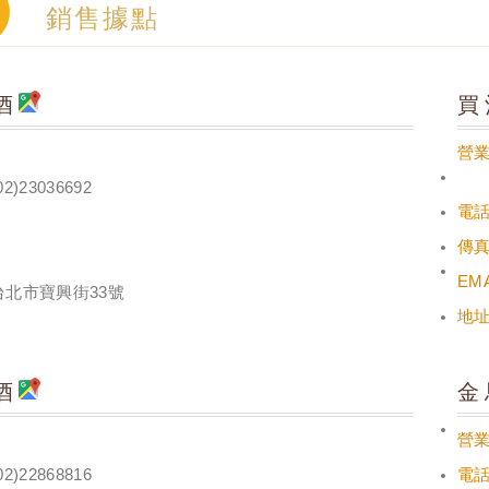
銷售據點
酒
買
營
02)23036692
電
傳
EMA
台北市寶興街33號
地
酒
金
營
02)22868816
電