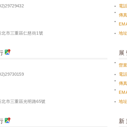
02)29729432
電
傳
EMA
新北市三重區仁慈街1號
地
行
展
營
02)29730159
電
傳
EMA
新北市三重區光明路65號
地
行
新