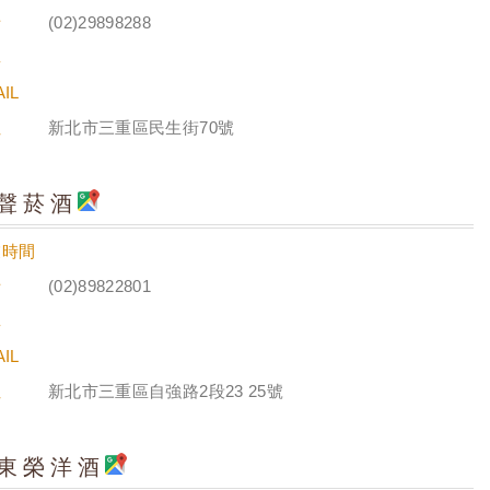
話
(02)29898288
真
IL
址
新北市三重區民生街70號
聲菸酒
業時間
話
(02)89822801
真
IL
址
新北市三重區自強路2段23 25號
東榮洋酒