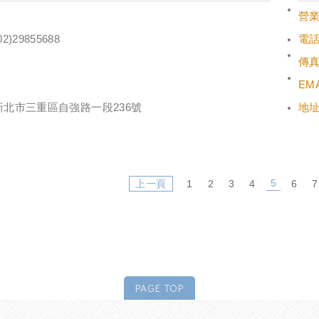
營
02)29855688
電
傳
EMA
新北市三重區自強路一段236號
地
5
上一頁
1
2
3
4
6
7
PAGE TOP