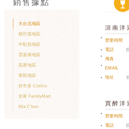
銷售據點
大台北地區
洹南洋
桃竹苗地區
營業時間
中彰投地區
電話
(
雲嘉南地區
傳真
高屏地區
EMAIL
東部地區
地址
好市多 Costco
全家 FamilyMart
買醉洋
Mia C'bon
營業時間
電話
(