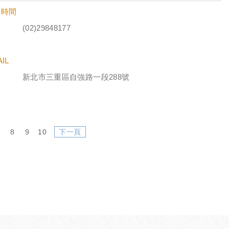
業時間
話
(02)29848177
真
IL
址
新北市三重區自強路一段288號
8
9
10
下一頁