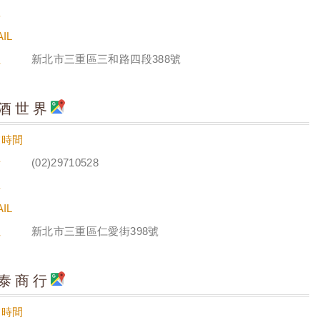
真
IL
址
新北市三重區三和路四段388號
酒世界
業時間
話
(02)29710528
真
IL
址
新北市三重區仁愛街398號
泰商行
業時間