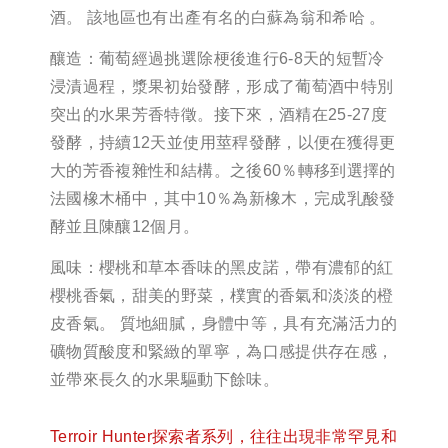
酒。 該地區也有出產有名的白蘇為翁和希哈 。
釀造：葡萄經過挑選除梗後進行6-8天的短暫冷
浸漬過程，漿果初始發酵，形成了葡萄酒中特別
突出的水果芳香特徵。接下來，酒精在25-27度
發酵，持續12天並使用莖稈發酵，以便在獲得更
大的芳香複雜性和結構。之後60％轉移到選擇的
法國橡木桶中，其中10％為新橡木，完成乳酸發
酵並且陳釀12個月。
風味：櫻桃和草本香味的黑皮諾，帶有濃郁的紅
櫻桃香氣，甜美的野菜，樸實的香氣和淡淡的橙
皮香氣。 質地細膩，身體中等，具有充滿活力的
礦物質酸度和緊緻的單寧，為口感提供存在感，
並帶來長久的水果驅動下餘味。
Terroir Hunter探索者系列，往往出現非常罕見和